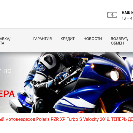
НАШ К
1$ = 4
АВКА/
ГАРАНТИЯ
КРЕДИТ
НОВОСТИ
ВОЗВРАТ/
ТА
ОБМЕН
 по
ЕРА
й мотовездеход Polaris RZR XP Turbo S Velocity 2019. ТЕПЕРЬ Д