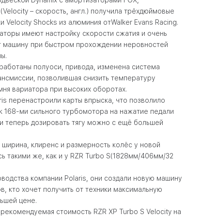
(
Velocity
– скорость, англ.) получила трёхдюймовые
ки
Velocity
Shocks
из алюминия от
Walker
Evans
Racing
.
аторы имеют настройку скорости сжатия и очень
 машину при быстром прохождении неровностей
ы.
работаны полуоси, привода, изменена система
ансмиссии, позволившая снизить температуру
ня вариатора при высоких оборотах.
ris
перенастроили карты впрыска, что позволило
к 168-ми сильного турбомотора на нажатие педали
и теперь дозировать тягу можно с ещё большей
 ширина, клиренс и размерность колёс у новой
ь такими же, как и у
RZR
Turbo
S
(1828мм/406мм/32
оводства компании
Polaris
, они создали новую машину
ов, кто хочет получить от техники максимальную
ьшей цене.
А рекомендуемая стоимость
RZR
XP
Turbo
S
Velocity
на