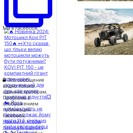
Мы в FaceBook
Это сообщение
видно только
администраторам.
Проблема с
отображением
публикаций
Facebook.
Нажмите, чтобы
показать ошибку