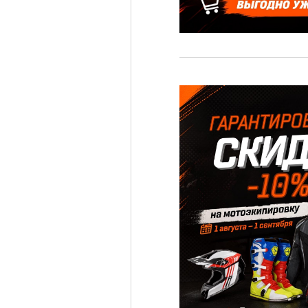
⚡️🚲
Електровелосипед
Fada n9