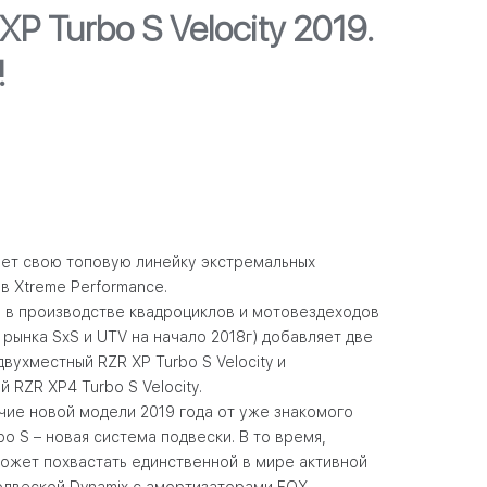
P Turbo S Velocity 2019.
!
ет свою топовую линейку экстремальных
ов
Xtreme
Performance
.
 в производстве квадроциклов и мотовездеходов
 рынка
SxS
и
UTV
на начало 2018г) добавляет две
 двухместный
RZR
XP
Turbo
S
Velocity
и
ый
RZR
XP
4
Turbo
S
Velocity
.
ие новой модели 2019 года от уже знакомого
bo
S
– новая система подвески. В то время,
ожет похвастать единственной в мире активной
одвеской
Dynamix
с амортизаторами
FOX
,