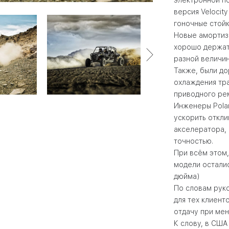
версия
Velocity
гоночные стой
Новые амортиз
хорошо держат
разной величин
Также, были до
охлаждения тр
приводного рем
Инженеры
Pola
ускорить откли
акселератора, 
точностью.
При всём этом,
модели осталис
дюйма)
По словам рук
для тех клиент
отдачу при мен
К слову, в СШ