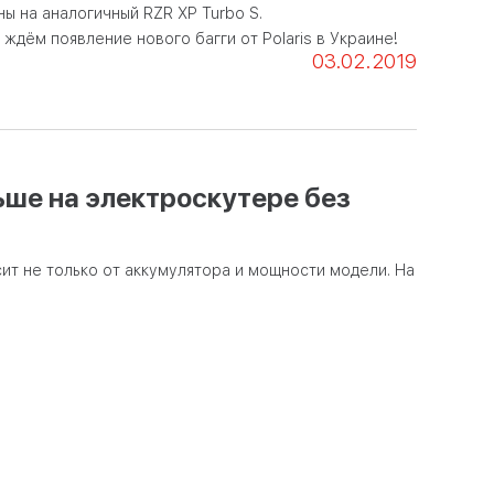
ны на аналогичный
RZR
XP
Turbo
S
.
 ждём появление нового багги от
Polaris
в Украине!
03.02.2019
ьше на электроскутере без
ит не только от аккумулятора и мощности модели. На