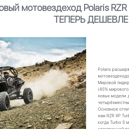
вый мотовездеход Polaris RZR X
ТЕПЕРЬ ДЕШЕВЛЕ
Polaris
расширя
мотовездеход
Мировой лидер
(45% мирового
новых модели:
четырёхместн
Основное отлич
нам
RZR
XP
Tur
когда
Turbo
S
м
электронной п