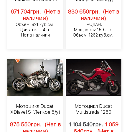
671 704
грн.
(Нет в
830 650
грн.
(Нет в
наличии)
наличии)
Объем: 821 куб.см.
ПРОДАН!
Двигатель: 4-т
Мощность: 159 л.с.
Нет в наличии
Объем: 1262 куб.см.
Мотоцикл Ducati
Мотоцикл Ducat
XDiavel S (Легкое б/у)
Multistrada 1260
875 550
грн.
(Нет в
1 104 540
грн.
1 059
наличии)
640
грн.
(Нет в