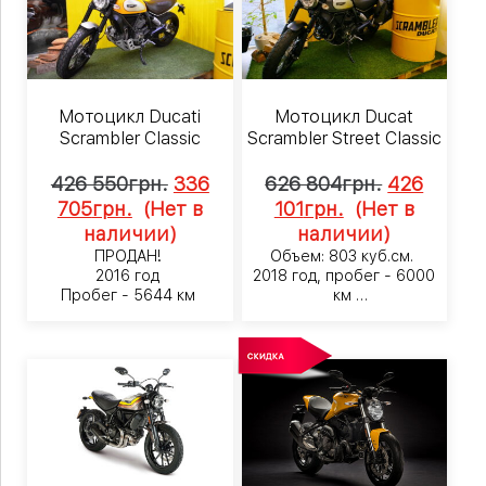
Мотоцикл Ducati
Мотоцикл Ducat
Scrambler Classic
Scrambler Street Classic
426 550
грн.
336
626 804
грн.
426
705
грн.
(Нет в
101
грн.
(Нет в
наличии)
наличии)
ПРОДАН!
Объем: 803 куб.см.
2016 год
2018 год, пробег - 6000
Пробег - 5644 км
км
ПРОДАН