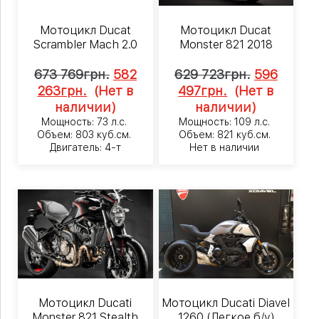
Мотоцикл Ducat
Мотоцикл Ducat
Scrambler Mach 2.0
Monster 821 2018
673 769
грн.
582
629 723
грн.
596
263
грн.
(Нет в
497
грн.
(Нет в
наличии)
наличии)
Мощность: 73 л.с.
Мощность: 109 л.с.
Объем: 803 куб.см.
Объем: 821 куб.см.
Двигатель: 4-т
Нет в наличии
Мотоцикл Ducati
Мотоцикл Ducati Diavel
Monster 821 Stealth
1260 (Легкое б/у)