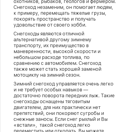
охотников, рыбаков, геологов и фермером.
Снегоход незаменим, он помогает людям,
к примеру, перемещать тяжелые грузы,
покорять пространство и получать
удовольствие от своего хобби.
Снегоходы являются отличной
альтернативой другому зимнему
транспорту, их преимущество в
маневренности, высокой скорости и
небольшом расходе топлива, по
сравнению с автомобилем. Снегоход
также может стать хорошей заменой
мотоциклу на зимний сезон.
Зимний снегоход управляется очень легко
и не требует особых навыков —
достаточно поворота передних лыж. Такие
снегоходы оснащены тяговитым
двигателем, для них практически нет
препятствий, они покоряют сугробы и
снежные заносы. Если снег рыхлый и Вы
«встали», такой снегоход легко
переместить или откопать. Вы можете