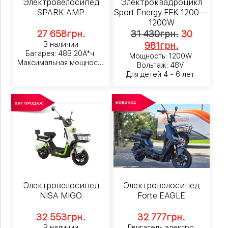
Электровелосипед
Электроквадроцикл
SPARK AMP
Sport Energy FFK 1200 —
1200W
27 658
грн.
31 430
грн.
30
В наличии
981
грн.
Батарея: 48В 20А*ч
Мощность: 1200W
Максимальная мощность
Вольтаж: 48V
800Вт
Для детей 4 - 6 лет
Электровелосипед
Электровелосипед
NISA MIGO
Forte EAGLE
32 553
грн.
32 777
грн.
В наличии
Двигатель электро