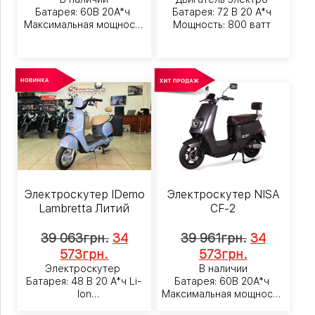
Батарея: 60В 20А*ч
Батарея: 72 В 20 А*ч
Максимальная мощность
Мощность: 800 ватт
1000 Вт
Электроскутер IDemo
Электроскутер NISA
Lambretta Литий
CF-2
39 063
грн.
34
39 961
грн.
34
573
грн.
573
грн.
Электроскутер
В наличии
Батарея: 48 В 20 А*ч Li-
Батарея: 60В 20А*ч
Ion
Максимальная мощность:
Мощность: 600 ватт
1200ватт