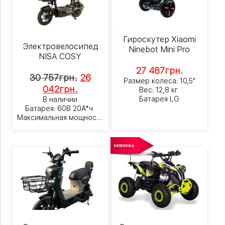
Гироскутер Xiaomi
Электровелосипед
Ninebot Mini Pro
NISA COSY
27 487
грн.
30 757
грн.
26
Размер колеса: 10,5"
042
грн.
Вес: 12,8 кг
Батарея LG
В наличии
Батарея: 60В 20А*ч
Максимальная мощность
800Вт