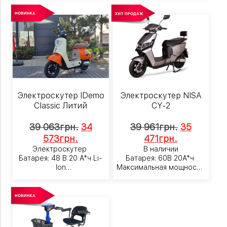
Электроскутер IDemo
Электроскутер NISA
Classic Литий
CY-2
39 063
грн.
34
39 961
грн.
35
573
грн.
471
грн.
Электроскутер
В наличии
Батарея: 48 В 20 А*ч Li-
Батарея: 60В 20А*ч
Ion
Максимальная мощность:
Мощность: 600 ватт
1200ватт