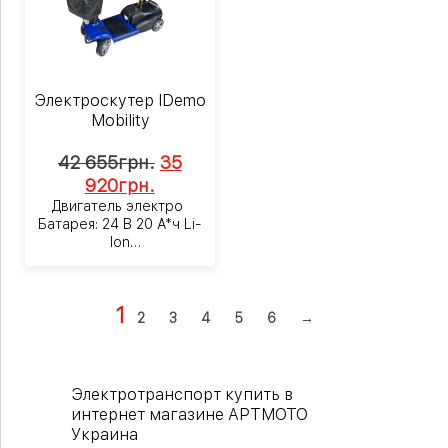
Электроскутер IDemo
Mobility
42 655
грн.
35
920
грн.
Двигатель электро
Батарея: 24 В 20 А*ч Li-
Ion
Мощность: 500 ватт
1
2
3
4
5
6
→
Электротранспорт купить в
интернет магазине АРТМОТО
Украина