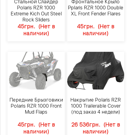
Стальной Слайдер
Фронтальное Крыло
Polaris RZR 1000
Pplaris RZR 1000 Double
Extreme Kich Out Steel
XL Front Fender Flares
Rock Sliders
45
грн.
(Нет в
45
грн.
(Нет в
наличии)
наличии)
Передние Брызговики
Накрытие Polaris RZR
Polaris RZR 1000 Front
1000 Trailerable Cover
Mud Flaps
(под заказ 4 недели)
45
грн.
(Нет в
26 536
грн.
(Нет в
наличии)
наличии)