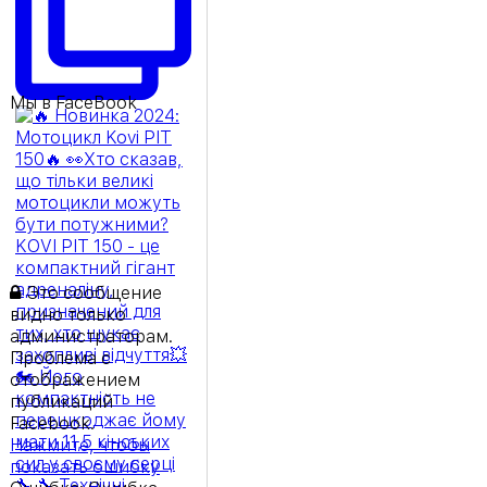
Мы в FaceBook
Это сообщение
видно только
администраторам.
Проблема с
отображением
публикаций
Facebook.
Нажмите, чтобы
показать ошибку