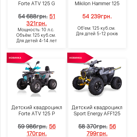
Forte ATV 125 G
Mikilon Hammer 125
54 688
грн.
51
54 239
грн.
321
грн.
Об'ем: 125 куб.см.
Мощность: 10 л.с.
Для дітей 5-12 років
Объём: 125 куб.см.
Для детей 4-14 лет
Детский квадроцикл
Детский квадроцикл
Forte ATV 125 P
Sport Energy AFF125
59 986
грн.
56
58 370
грн.
56
170
грн.
799
грн.