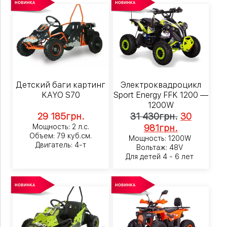
Детский баги картинг
Электроквадроцикл
KAYO S70
Sport Energy FFK 1200 —
1200W
29 185
грн.
31 430
грн.
30
Мощность: 2 л.с.
981
грн.
Объем: 79 куб.см.
Мощность: 1200W
Двигатель: 4-т
Вольтаж: 48V
Для детей 4 - 6 лет