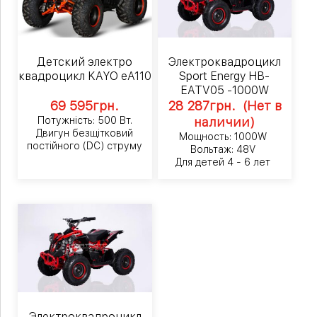
Детский электро
Электроквадроцикл
квадроцикл KAYO eA110
Sport Energy HB-
EATV05 -1000W
69 595
грн.
28 287
грн.
(Нет в
Потужність: 500 Вт.
наличии)
Двигун безщітковий
Мощность: 1000W
постійного (DC) струму
Вольтаж: 48V
Для детей 4 - 6 лет
Электроквадроцикл