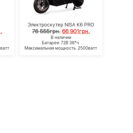
6
Электроскутер NISA K6 PRO
.
76 555
грн.
66 901
грн.
В наличии
Батарея: 72В 38*ч
 ватт
Максимальная мощность: 2500ватт