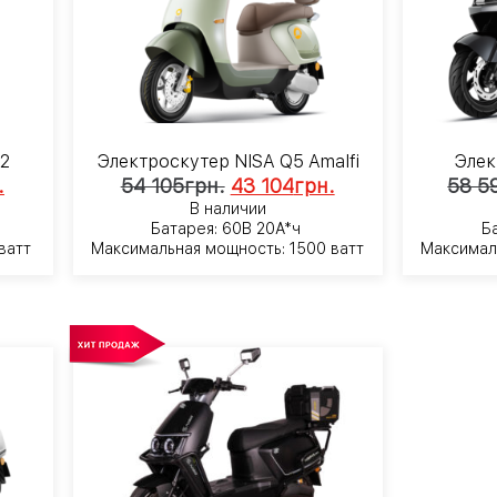
-2
Электроскутер NISA Q5 Amalfi
Элек
.
54 105
грн.
43 104
грн.
58 5
В наличии
Батарея: 60В 20А*ч
Б
ватт
Максимальная мощность: 1500 ватт
Максимал