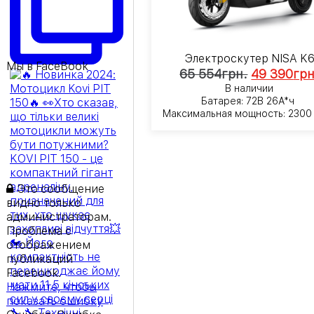
Электроскутер NISA K
Мы в FaceBook
65 554
грн.
49 390
грн
В наличии
Батарея: 72В 26А*ч
Максимальная мощность: 2300
Это сообщение
видно только
администраторам.
Проблема с
отображением
публикаций
Facebook.
Нажмите, чтобы
показать ошибку