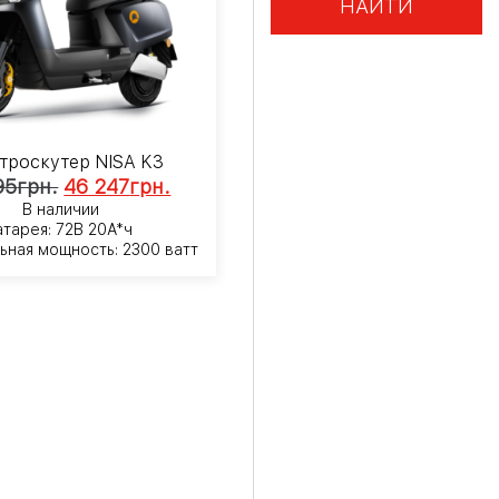
НАЙТИ
троскутер NISA K3
95
грн.
46 247
грн.
В наличии
атарея: 72В 20А*ч
ьная мощность: 2300 ватт