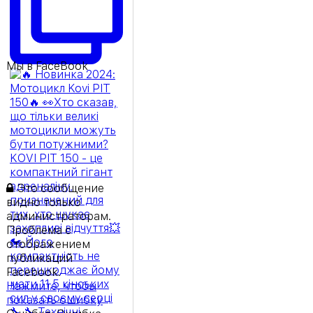
Мы в FaceBook
Это сообщение
видно только
администраторам.
Проблема с
отображением
публикаций
Facebook.
Нажмите, чтобы
показать ошибку