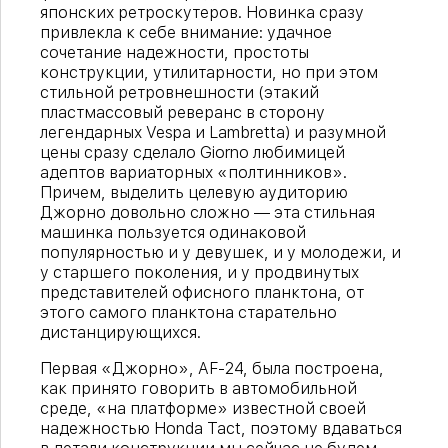
японских ретроскутеров. Новинка сразу
привлекла к себе внимание: удачное
сочетание надежности, простоты
конструкции, утилитарности, но при этом
стильной ретровнешности (этакий
пластмассовый реверанс в сторону
легендарных Vespa и Lambretta) и разумной
цены сразу сделало Giorno любимицей
адептов вариаторных «полтинников».
Причем, выделить целевую аудиторию
Джорно довольно сложно — эта стильная
машинка пользуется одинаковой
популярностью и у девушек, и у молодежи, и
у старшего поколения, и у продвинутых
представителей офисного планктона, от
этого самого планктона старательно
дистанцирующихся.
Первая «Джорно», AF-24, была построена,
как принято говорить в автомобильной
среде, «на платформе» известной своей
надежностью Honda Tact, поэтому вдаваться