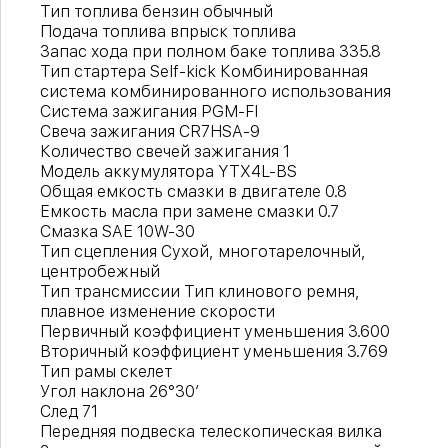
Тип топлива бензин обычный
Подача топлива впрыск топлива
Запас хода при полном баке топлива 335.8
Тип стартера Self-kick Комбинированная
система комбинированного использования
Система зажигания PGM-FI
Свеча зажигания CR7HSA-9
Количество свечей зажигания 1
Модель аккумулятора YTX4L-BS
Общая емкость смазки в двигателе 0.8
Емкость масла при замене смазки 0.7
Смазка SAE 10W-30
Тип сцепления Сухой, многотарелочный,
центробежный
Тип трансмиссии Тип клинового ремня,
плавное изменение скорости
Первичный коэффициент уменьшения 3.600
Вторичный коэффициент уменьшения 3.769
Тип рамы скелет
Угол наклона 26°30′
След 71
Передняя подвеска телескопическая вилка