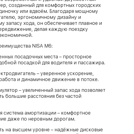
ер, созданный для комфортных городских
диночку или вдвоём. Благодаря мощному
гателю, эргономичному дизайну и
у запасу хода, он обеспечивает плавное и
ередвижение, делая каждую поездку
 экономичной.
реимущества NISA M6:
енных посадочных места – просторное
добной посадкой для водителя и пассажира.
ктродвигатель – уверенное ускорение,
работа и динамичное движение в потоке.
улятор – увеличенный запас хода позволяет
ь большие расстояния без частой
.
я система амортизации – комфортное
ие даже по неровным дорогам.
ть на высшем уровне – надёжные дисковые