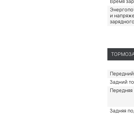
Время за
Энергопо
и напряж
зарядного
ТОРМОЗА
Передний
Задний то
Передняя 
Задняя по