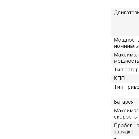
Двигател
Мощность
номинальн
Максимал
мощность
Тип батар
КПП
Тип прив
Батарея
Максимал
скорость
Пробег н
зарядке