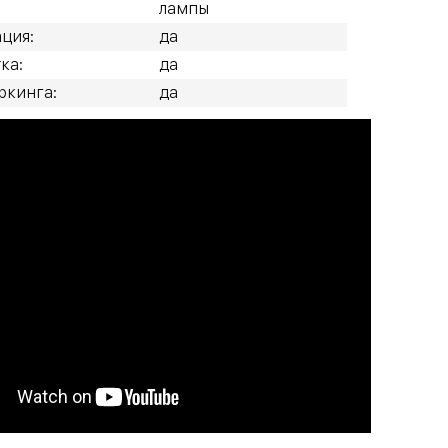
лампы
ция:
да
ка:
да
ркинга:
да