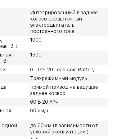
ь
Интегрированный в заднее
колесо бесщеточный
электродвигатель
постоянного тока
,
1000
ая, Вт:
ьная
1500
, Вт
еи:
6-DZF-20 Lead Acid Battery
Трехрежимный модуль
ода
прямой привод на ведущее
заднее колесо
60 В 20 А*ч
ьная
60 км/ч
а одной
до 60 км (в зависимости от
условий эксплуатации )