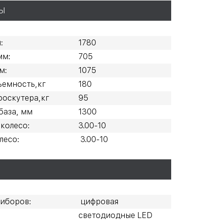
Ы
:
1780
мм:
705
м:
1075
ъемность,кг
180
роскутера,кг
95
база, мм
1300
колесо:
3.00-10
лесо:
3.00-10
иборов:
цифровая
светодиодные LED