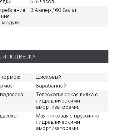
рядки
6-8 часов
требление
3 Ампер / 60 Вольт
ение
 модуля
 И ПОДВЕСКА
 тормоз:
Дисковый
рмоз:
Барабанный
подвеска:
Телескопическая вилка с
гидравлическими
амортизаторами.
двеска:
Маятниковая с пружинно-
гидравлическими
амортизаторами