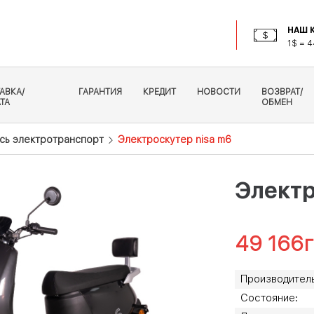
НАШ К
1$ = 4
АВКА/
ГАРАНТИЯ
КРЕДИТ
НОВОСТИ
ВОЗВРАТ/
ТА
ОБМЕН
сь электротранспорт
Электроскутер nisa m6
Электр
49 166
г
Производитель
Состояние: