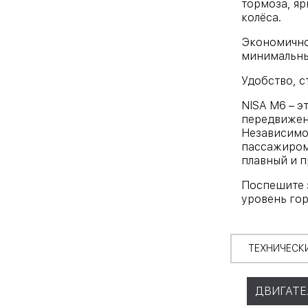
тормоза, яр
колёса.
Экономичнос
минимальные
Удобство, с
NISA M6 – э
передвижен
Независимо 
пассажиром,
плавный и п
Поспешите з
уровень гор
ТЕХНИЧЕСК
ДВИГАТЕ