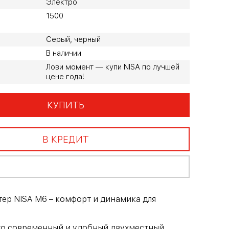
Электро
1500
Серый, черный
В наличии
Лови момент — купи NISA по лучшей
цене года!
КУПИТЬ
В КРЕДИТ
ер NISA M6 – комфорт и динамика для
это современный и удобный двухместный