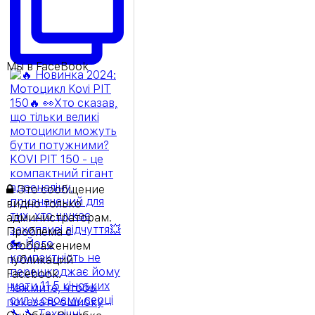
Мы в FaceBook
Это сообщение
видно только
администраторам.
Проблема с
отображением
публикаций
Facebook.
Нажмите, чтобы
показать ошибку