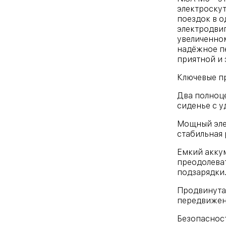
электроскут
поездок в о
электродви
увеличенном
надёжное п
приятной и
Ключевые п
Два полноц
сиденье с у
Мощный эле
стабильная 
Емкий аккум
преодолеват
подзарядки
Продвинута
передвижен
Безопаснос