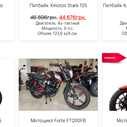
ro
Питбайк Xmotos Stark 125
Питбайк Ka
46 696
грн.
44 676
грн.
Двигатель: 4х-тактный
Дви
Мощность: 9 л.с.
Объем: 123,6 куб.см.
Об
5
Мотоцикл Forte FT200FB
Мото