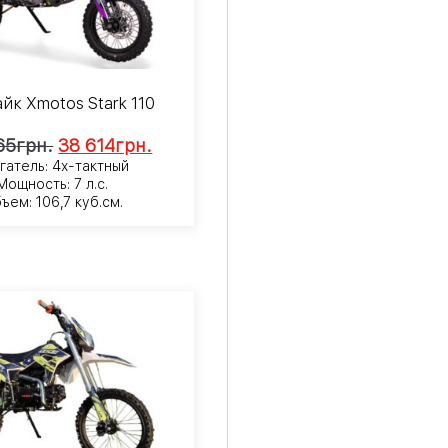
йк Xmotos Stark 110
65
грн.
38 614
грн.
гатель: 4х-тактный
Мощность: 7 л.с.
ъем: 106,7 куб.см.