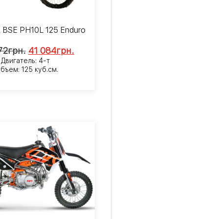
 BSE PH10L 125 Enduro
72
грн.
41 084
грн.
Двигатель: 4-т
бъем: 125 куб.см.