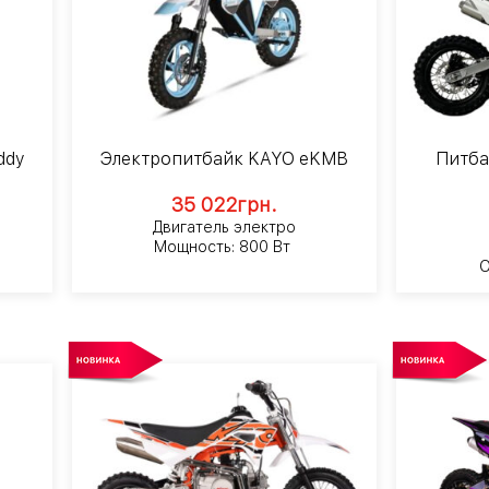
ddy
Электропитбайк KAYO eKMB
Питба
35 022
грн.
Двигатель электро
Мощность: 800 Вт
О