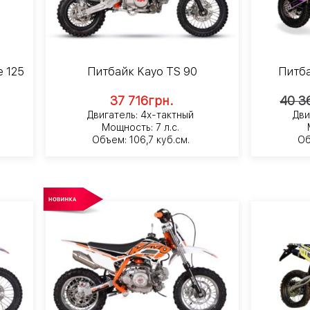
e 125
Питбайк Kayo TS 90
Питба
37 716
грн.
40 3
Двигатель: 4х-тактный
Дви
Мощность: 7 л.с.
Объем: 106,7 куб.см.
Об