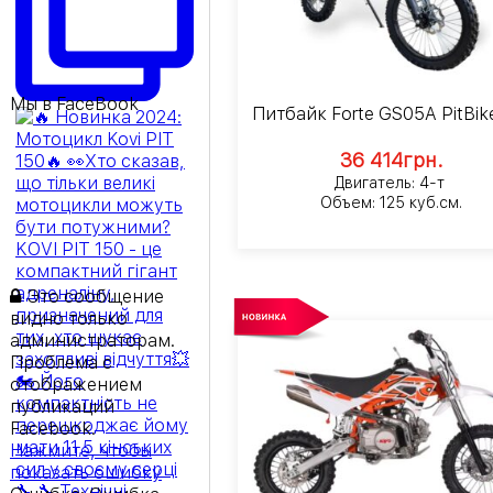
Мы в FaceBook
Питбайк Forte GS05A PitBik
36 414
грн.
Двигатель: 4-т
Объем: 125 куб.см.
Это сообщение
видно только
администраторам.
Проблема с
отображением
публикаций
Facebook.
Нажмите, чтобы
показать ошибку