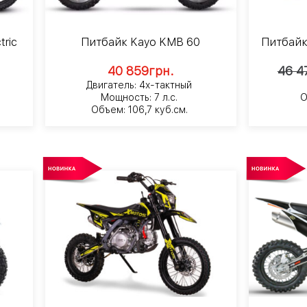
tric
Питбайк Kayo KMB 60
Питбайк
40 859
грн.
46 4
Двигатель: 4х-тактный
Мощность: 7 л.с.
О
Объем: 106,7 куб.см.