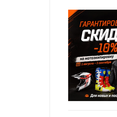
⚡️🚲
Електровелосипед
Fada n9