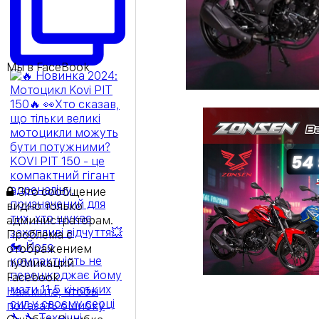
Мы в FaceBook
Это сообщение
видно только
администраторам.
Проблема с
отображением
публикаций
Facebook.
Нажмите, чтобы
показать ошибку