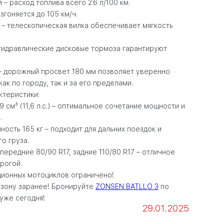
– расход топлива всего 2.6 л/100 км.
згоняется до 105 км/ч.
– телескопическая вилка обеспечивает мягкость
гидравлические дисковые тормоза гарантируют
– дорожный просвет 180 мм позволяет уверенно
ак по городу, так и за его пределами.
ктеристики:
9 см³ (11,6 л.с.) – оптимальное сочетание мощности и
.
ость 165 кг – подходит для дальних поездок и
о груза.
передние 80/90 R17, задние 110/80 R17 – отличное
рогой.
ционных мотоциклов ограничено!
езону заранее! Бронируйте
ZONSEN BATLLO 3
по
уже сегодня!
29.01.2025