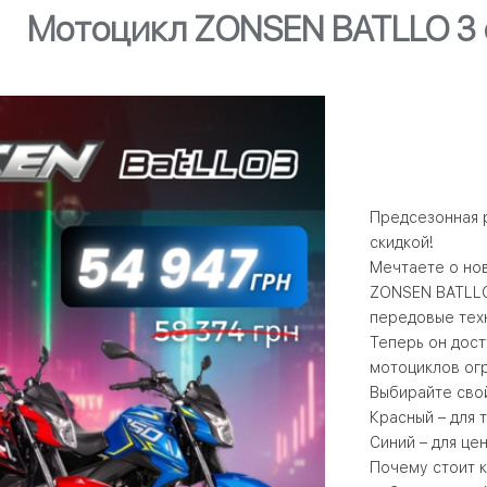
Мотоцикл ZONSEN BATLLO 3 
Предсезонная
скидкой!
Мечтаете о но
ZONSEN BATLLO 
передовые тех
Теперь он дост
мотоциклов ог
Выбирайте свой
Красный – для т
Синий – для це
Почему стоит 